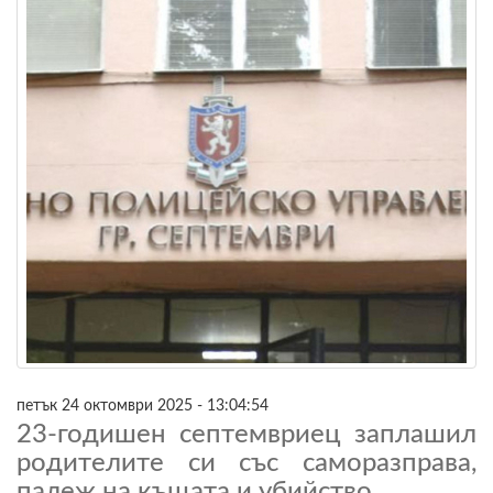
петък 24 октомври 2025 - 13:04:54
23-годишен септемвриец заплашил
родителите си със саморазправа,
палеж на къщата и убийство