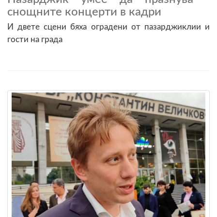
снощните концерти в кадри
И двете сцени бяха оградени от пазарджиклии и
гости на града