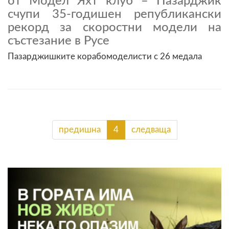
от Модел Яхт клуб – Пазарджик
счупи 35-годишен републикански
рекорд за скоростни модели на
състезание в Русе
Пазарджишките корабомоделисти с 26 медала
предишна
4
следваща