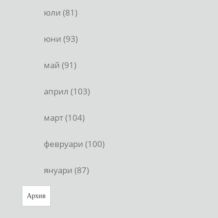
юли (81)
юни (93)
май (91)
април (103)
март (104)
февруари (100)
януари (87)
Архив