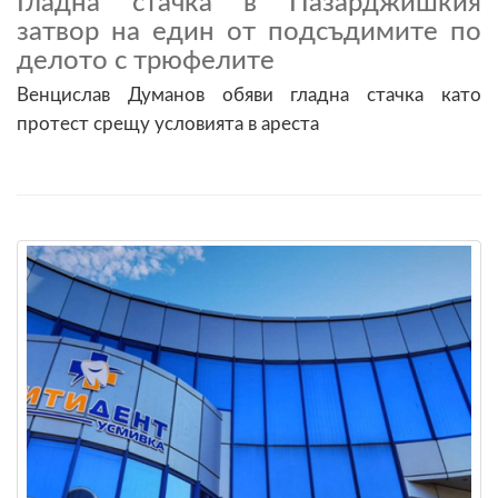
Гладна стачка в Пазарджишкия
затвор на един от подсъдимите по
делото с трюфелите
Венцислав Думанов обяви гладна стачка като
протест срещу условията в ареста