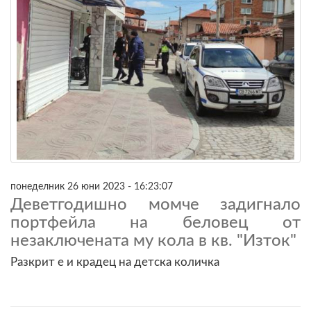
понеделник 26 юни 2023 - 16:23:07
Деветгодишно момче задигнало
портфейла на беловец от
незаключената му кола в кв. "Изток"
Разкрит е и крадец на детска количка