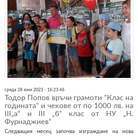
сряда 28 юни 2023 - 16:23:46
Тодор Попов връчи грамоти "Клас на
годината" и чекове от по 1000 лв. на
III„а“ и III „б” клас от НУ „Н.
Фурнаджиев”
Следващия месец започва изграждане на нова