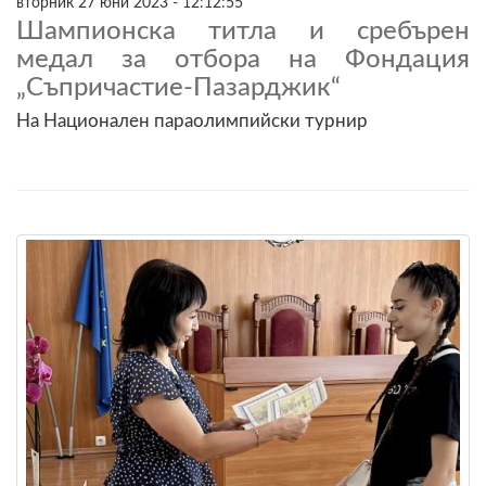
вторник 27 юни 2023 - 12:12:55
Шампионска титла и сребърен
медал за отбора на Фондация
„Съпричастие-Пазарджик“
На Национален параолимпийски турнир