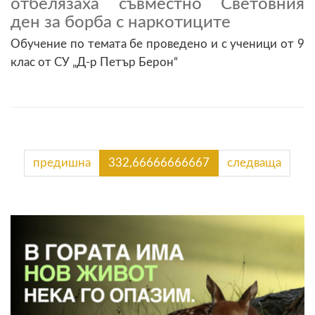
отбелязаха съвместно Световния
ден за борба с наркотиците
Обучение по темата бе проведено и с ученици от 9
клас от СУ „Д-р Петър Берон“
предишна
332,66666666667
следваща