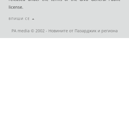
license.
ВПИШИ СЕ
PA media © 2002 - Новините от Пазарджик и региона