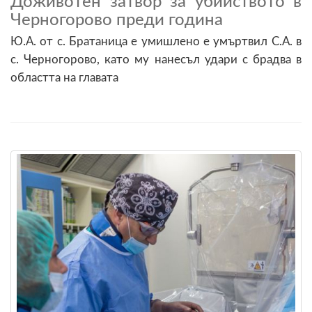
Доживотен затвор за убийството в
Черногорово преди година
Ю.А. от с. Братаница е умишлено е умъртвил С.А. в
с. Черногорово, като му нанесъл удари с брадва в
областта на главата