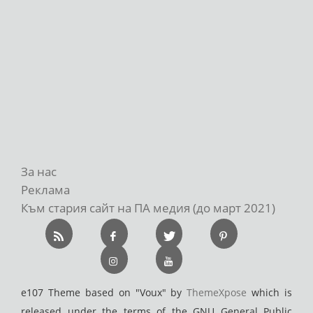
За нас
Реклама
Към стария сайт на ПА медия (до март 2021)
e107 Theme based on "Voux" by
ThemeXpose
which is
released under the terms of the GNU General Public