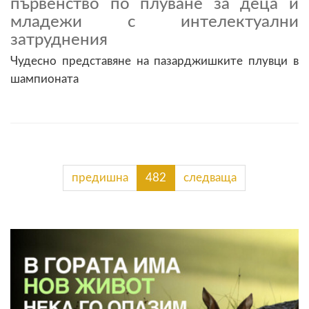
първенство по плуване за деца и
младежи с интелектуални
затруднения
Чудесно представяне на пазарджишките плувци в
шампионата
предишна
482
следваща