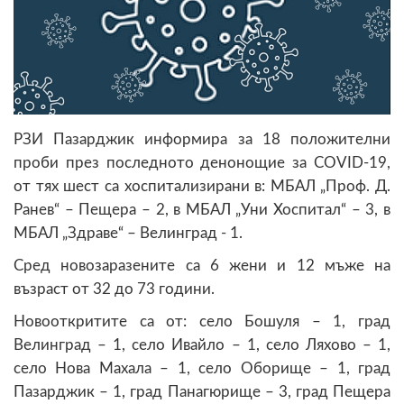
РЗИ Пазарджик информира за 18 положителни
проби през последното денонощие за COVID-19,
от тях шест са хоспитализирани в: МБАЛ „Проф. Д.
Ранев“ – Пещера – 2, в МБАЛ „Уни Хоспитал“ – 3, в
МБАЛ „Здраве“ – Велинград - 1.
Сред новозаразените са 6 жени и 12 мъже на
възраст от 32 до 73 години.
Новооткритите са от: село Бошуля – 1, град
Велинград – 1, село Ивайло – 1, село Ляхово – 1,
село Нова Махала – 1, село Оборище – 1, град
Пазарджик – 1, град Панагюрище – 3, град Пещера