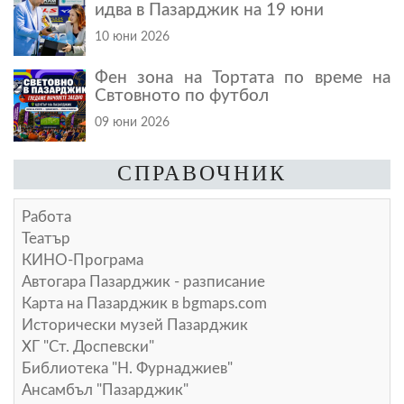
идва в Пазарджик на 19 юни
10 юни 2026
Фен зона на Тортата по време на
Свтовното по футбол
09 юни 2026
СПРАВОЧНИК
Работа
Театър
КИНО-Програма
Автогара Пазарджик - разписание
Карта на Пазарджик в
bgmaps.com
Исторически музей Пазарджик
ХГ "Ст. Доспевски"
Библиотека "Н. Фурнаджиев"
Ансамбъл "Пазарджик"