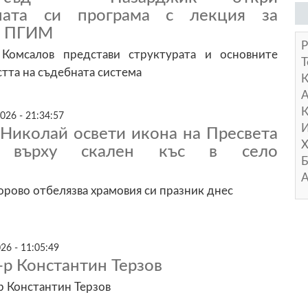
лната си програма с лекция за
т ПГИМ
Р
Комсалов представи структурата и основните
Т
тта на съдебната система
А
К
026 - 21:34:57
И
Николай освети икона на Пресвета
Х
а върху скален къс в село
Б
А
орово отбелязва храмовия си празник днес
26 - 11:05:49
-р Константин Терзов
р Константин Терзов