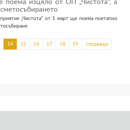
е поема изцяло от ОП „Чистота“, а
и сметосъбирането
риятие „Чистота“ от 1 март ще поема поетапно
етосъбиране
14
15
16
17
18
19
следваща