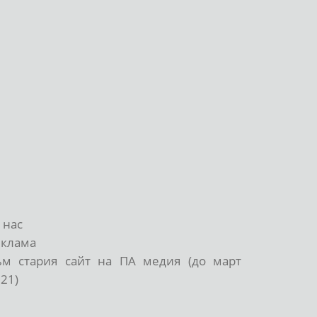
 нас
еклама
ъм стария сайт на ПА медия (до март
21)