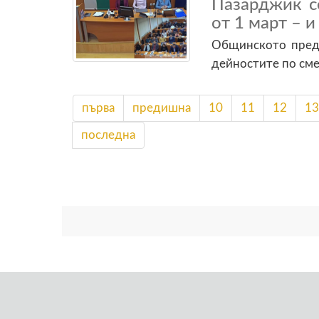
Пазарджик с
от 1 март – 
Общинското предп
дейностите по см
първа
предишна
10
11
12
13
последна