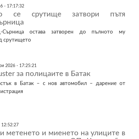
6 - 17:17:32
ало се срутище затвори пътя
ърница
д-Сърница остава затворен до пълното му
ед срутището
и 2026 - 17:25:21
uster за полицаите в Батак
стък в Батак – с нов автомобил – дарение от
истрация
 12:52:27
и метенето и миенето на улиците в