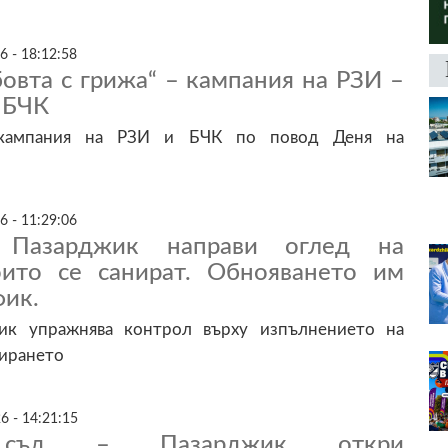
6 - 18:12:58
овта с грижа“ – кампания на РЗИ –
 БЧК
кампания на РЗИ и БЧК по повод Деня на
6 - 11:29:06
 Пазарджик направи оглед на
оито се санират. Обнояването им
фик.
к упражнява контрол върху изпълнението на
нирането
6 - 14:21:15
 съд – Пазарджик откри