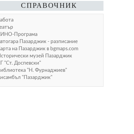
СПРАВОЧНИК
абота
еатър
КИНО-Програма
втогара Пазарджик - разписание
арта на Пазарджик в
bgmaps.com
сторически музей Пазарджик
Г "Ст. Доспевски"
иблиотека "Н. Фурнаджиев"
нсамбъл "Пазарджик"