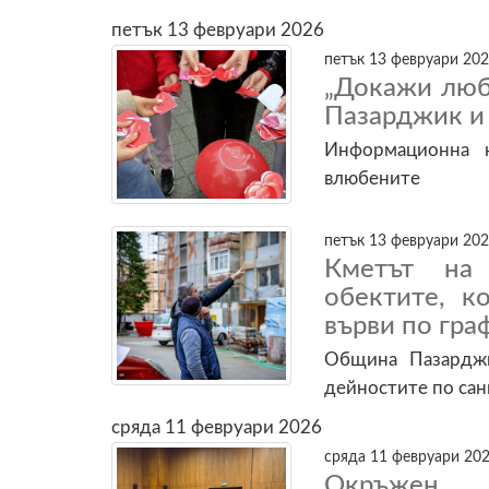
петък 13 февруари 2026
петък 13 февруари 202
„Докажи люб
Пазарджик и
Информационна 
влюбените
петък 13 февруари 202
Кметът на
обектите, к
върви по гра
Община Пазарджи
дейностите по са
сряда 11 февруари 2026
сряда 11 февруари 202
Окръжен