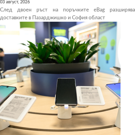
03 август, 2026
След двоен ръст на поръчките eBag разширява
доставките в Пазарджишко и София област