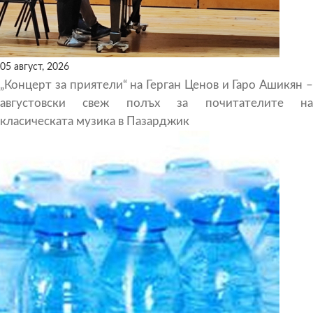
05 август, 2026
„Концерт за приятели“ на Герган Ценов и Гаро Ашикян –
августовски свеж полъх за почитателите на
класическата музика в Пазарджик