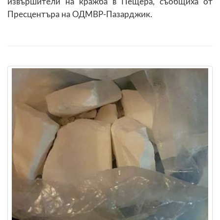
извършители на кражба в Пещера, съобщиха от
Пресцентъра на ОДМВР-Пазарджик.