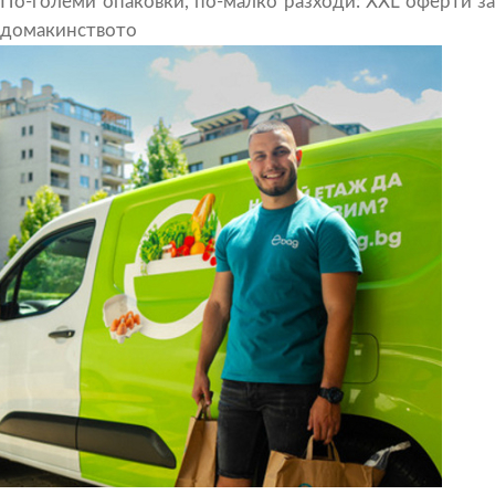
По-големи опаковки, по-малко разходи: XXL оферти за
домакинството