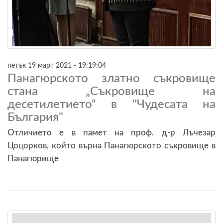
петък 19 март 2021 - 19:19:04
Панагюрското златно съкровище
стана „Съкровище на
десетилетието“ в "Чудесата на
България"
Отличието е в памет на проф. д-р Лъчезар
Цоцорков, който върна Панагюрското съкровище в
Панагюрище