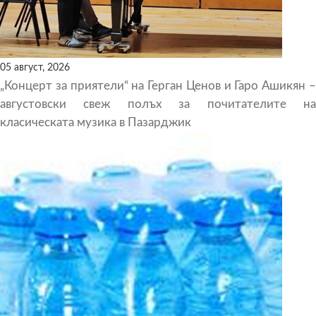
05 август, 2026
„Концерт за приятели“ на Герган Ценов и Гаро Ашикян –
августовски свеж полъх за почитателите на
класическата музика в Пазарджик