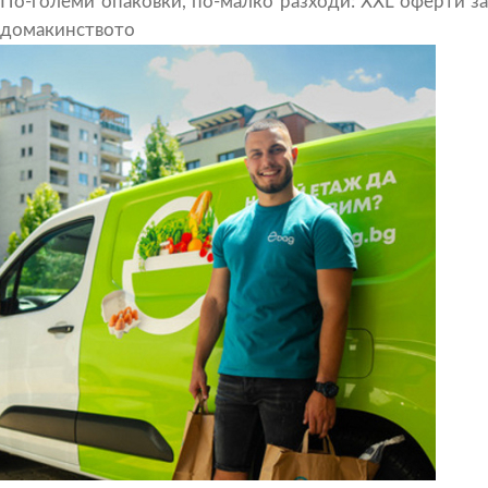
По-големи опаковки, по-малко разходи: XXL оферти за
домакинството