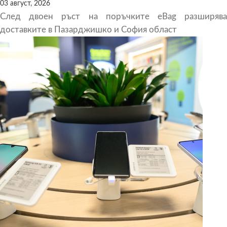
03 август, 2026
След двоен ръст на поръчките eBag разширява
доставките в Пазарджишко и София област