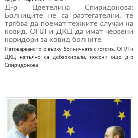
Д-р Цветелина Спиридонова:
Болниците не са разтегателни, те
трябва да поемат тежките случаи на
ковид. ОПЛ и ДКЦ да имат червени
коридори за ковид болните
Натоварването е върху болничната система, ОПЛ и
ДКЦ напълно са дебаркирали, посочи още д-р
Спиридонова