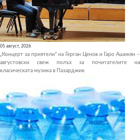
05 август, 2026
„Концерт за приятели“ на Герган Ценов и Гаро Ашикян –
августовски свеж полъх за почитателите на
класическата музика в Пазарджик