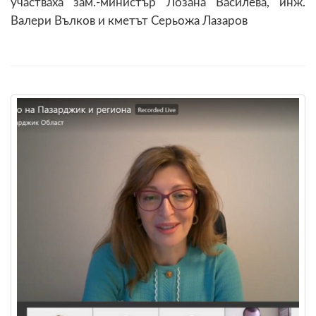
участваха зам.-министър Лозана Василева, инж.
Валери Вълков и кметът Серьожа Лазаров