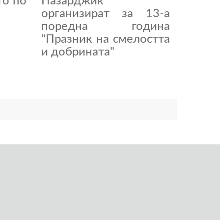
то по
Пазарджик
организират за 13-а
поредна година
"Празник на смелостта
и добрината"