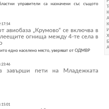
Р
ластни управители са назначени със същото
Т
А
К
9:17:54
т авиобаза „Крумово“ се включва в
И
Х
тлеещите огнища между 4-те села в
Б
о
А
нито едно населено място, уверяват от ОДМВР
4:23:46
в завърши пети на Младежката
4:15:01