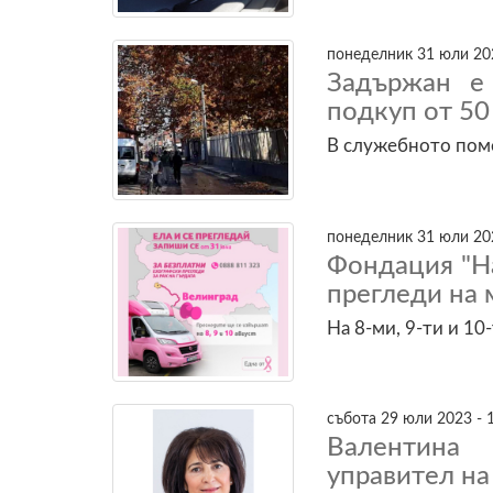
понеделник 31 юли 202
Задържан е 
подкуп от 50
В служебното пом
понеделник 31 юли 202
Фондация "Н
прегледи на 
На 8-ми, 9-ти и 10-
събота 29 юли 2023 - 
Валентина 
управител н