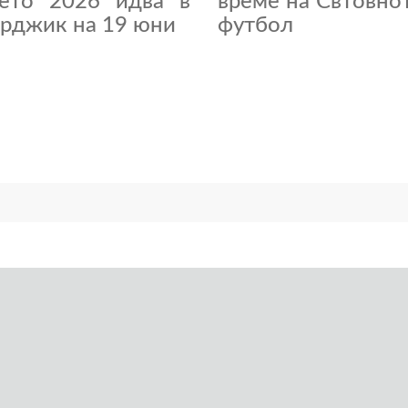
нето 2026 идва в
време на Свтовно
рджик на 19 юни
футбол