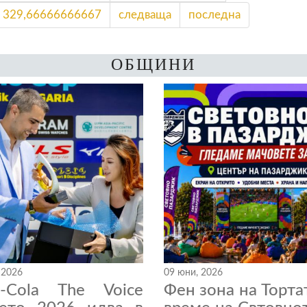
329,66666666667
следваща
последна
ОБЩИНИ
 2026
09 юни, 2026
a-Cola The Voice
Фен зона на Торта