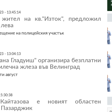
3 - 13:45:14
жител на кв."Изток", предложил
 лева
ещение на полицейския участък
3 - 13:04:13
ана Гладуиш" организира безплатни
млечна жлеза във Велинград
ти август
15:30:38
Кайтазова е новият областен
а Пазарджик