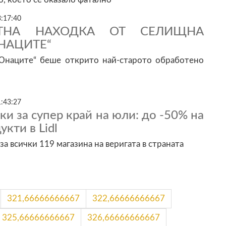
3:17:40
ТНА НАХОДКА ОТ СЕЛИЩНА
НАЦИТЕ“
„Юнаците“ беше открито най-старото обработено
1:43:27
ки за супер край на юли: до -50% на
кти в Lidl
за всички 119 магазина на веригата в страната
321,66666666667
322,66666666667
325,66666666667
326,66666666667