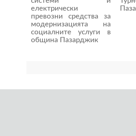
системи и
Тур
електрически
Паза
превозни средства за
модернизацията на
социалните услуги в
община Пазарджик