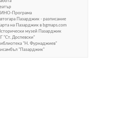
абота
еатър
КИНО-Програма
втогара Пазарджик - разписание
арта на Пазарджик в
bgmaps.com
сторически музей Пазарджик
Г "Ст. Доспевски"
иблиотека "Н. Фурнаджиев"
нсамбъл "Пазарджик"