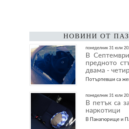
НОВИНИ ОТ ПА
понеделник 31 юли 202
В Септември
предното ст
двама - чети
Потърпевши са же
понеделник 31 юли 202
В петък са 
наркотици
В Панагюрище и П