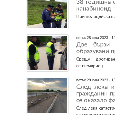
38-годишна 
канабиноид
При полицейска пр
петък 28 юли 2023 - 1
Две бързи 
образувани 
Срещу дрогира
септемвриец
петък 28 юли 2023 - 1
След лека к
гражданин пр
се оказало ф
След лека катастр
в съседното платн