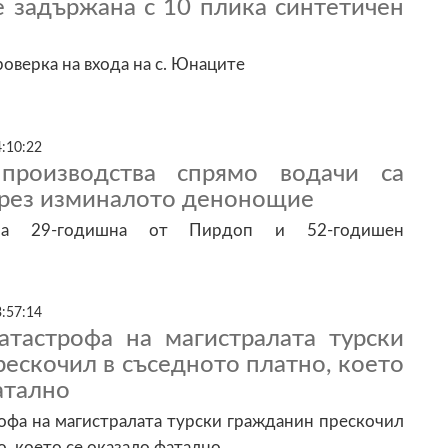
е задържана с 10 плика синтетичен
оверка на входа на с. Юнаците
4:10:22
производства спрямо водачи са
през изминалото денонощие
на 29-годишна от Пирдоп и 52-годишен
3:57:14
атастрофа на магистралата турски
ескочил в съседното платно, което
атално
офа на магистралата турски гражданин прескочил
о, което се оказало фатално