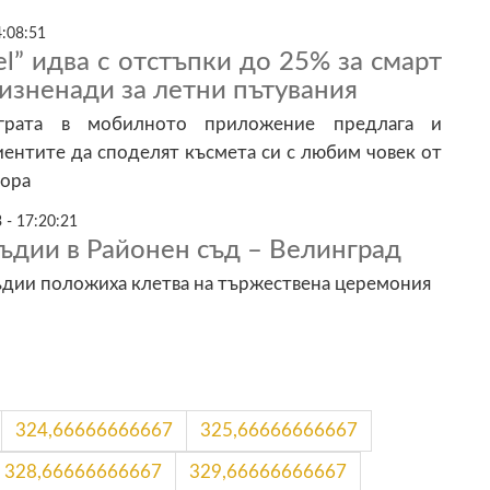
4:08:51
el” идва с отстъпки до 25% за смарт
 изненади за летни пътувания
играта в мобилното приложение предлага и
ентите да споделят късмета си с любим човек от
тора
 - 17:20:21
ъдии в Районен съд – Велинград
ъдии положиха клетва на тържествена церемония
324,66666666667
325,66666666667
328,66666666667
329,66666666667