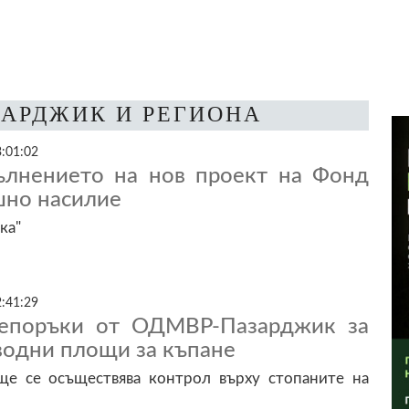
ЗАРДЖИК И РЕГИОНА
3:01:02
ълнението на нов проект на Фонд
шно насилие
ка"
2:41:29
репоръки от ОДМВР-Пазарджик за
водни площи за къпане
ще се осъществява контрол върху стопаните на