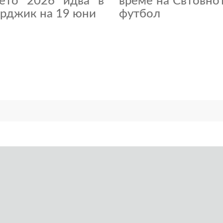
нето 2026 идва в
време на Свтовно
рджик на 19 юни
футбол