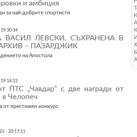
Р
ировки и амбиция
Т
и за най-добрите спортисти
А
К
 19:30:34
А ВАСИЛ ЛЕВСКИ, СЪХРАНЕНА В
И
Х
АРХИВ – ПАЗАРДЖИК
Б
ждението на Апостола
А
 19:14:22
от ПТС „Чавдар” с две награди от
“ в Челопеч
да от престижен конкурс
3 - 20:17:11