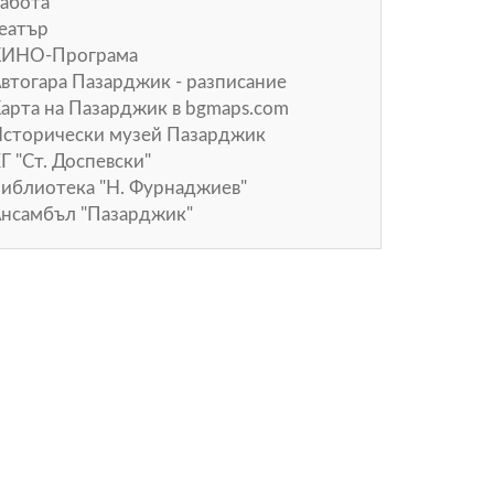
абота
еатър
КИНО-Програма
втогара Пазарджик - разписание
арта на Пазарджик в
bgmaps.com
сторически музей Пазарджик
Г "Ст. Доспевски"
иблиотека "Н. Фурнаджиев"
нсамбъл "Пазарджик"