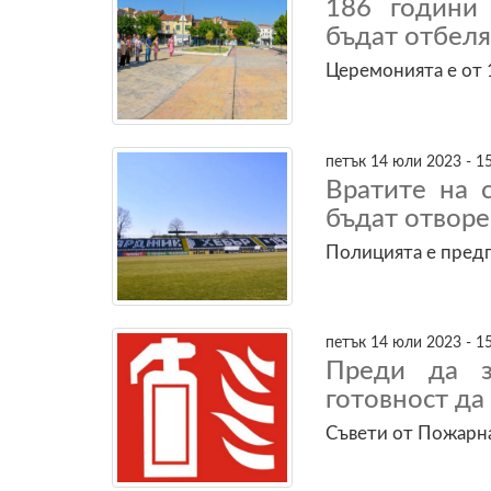
186 години
бъдат отбеля
Церемонията е от 
петък 14 юли 2023 - 1
Вратите на 
бъдат отворен
Полицията е предп
петък 14 юли 2023 - 1
Преди да з
готовност да
Съвети от Пожарна