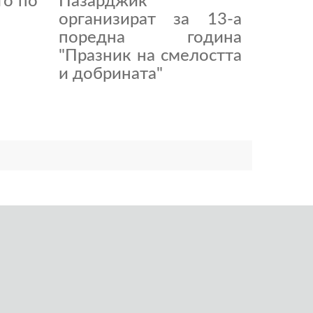
то по
Пазарджик
организират за 13-а
поредна година
"Празник на смелостта
и добрината"