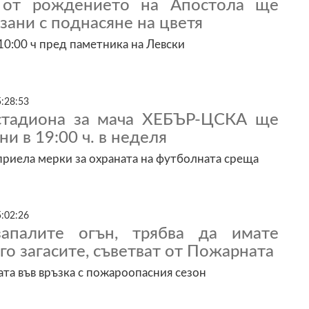
 от рождението на Апостола ще
зани с поднасяне на цветя
10:00 ч пред паметника на Левски
5:28:53
стадиона за мача ХЕБЪР-ЦСКА ще
и в 19:00 ч. в неделя
риела мерки за охраната на футболната среща
5:02:26
апалите огън, трябва да имате
 го загасите, съветват от Пожарната
та във връзка с пожароопасния сезон