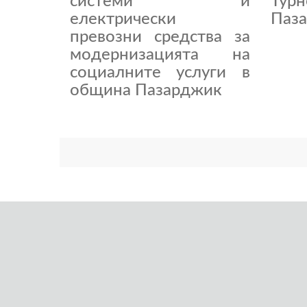
системи и
Тур
електрически
Паза
превозни средства за
модернизацията на
социалните услуги в
община Пазарджик