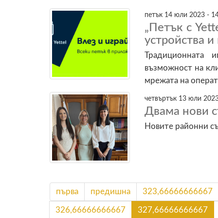
петък 14 юли 2023 - 1
„Петък с Yett
устройства и
Традиционната 
възможност на кли
мрежата на опера
четвъртък 13 юли 2023
Двама нови с
Новите районни с
първа
предишна
323,66666666667
326,66666666667
327,66666666667