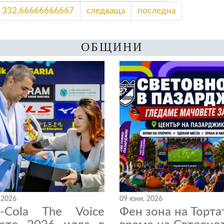
332,66666666667
следваща
последна
ОБЩИНИ
 2026
09 юни, 2026
a-Cola The Voice
Фен зона на Торта