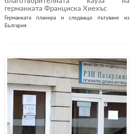
благотворителната кауза на
германката Франциска Хиехъс
Германката планира и следващо пътуване из
България