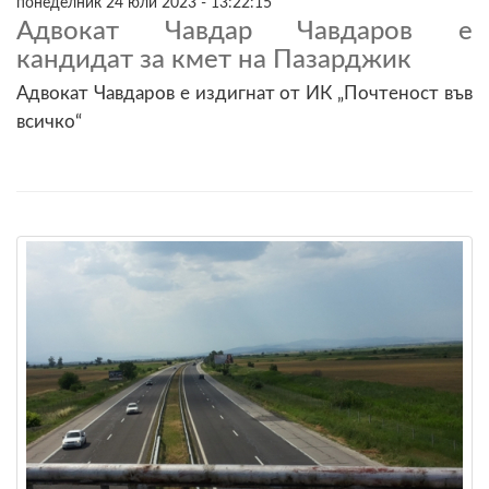
понеделник 24 юли 2023 - 13:22:15
Адвокат Чавдар Чавдаров е
кандидат за кмет на Пазарджик
Адвокат Чавдаров е издигнат от ИК „Почтеност във
всичко“