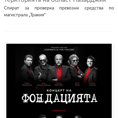
Спират за проверка превозни средства по
магистрала „Тракия“