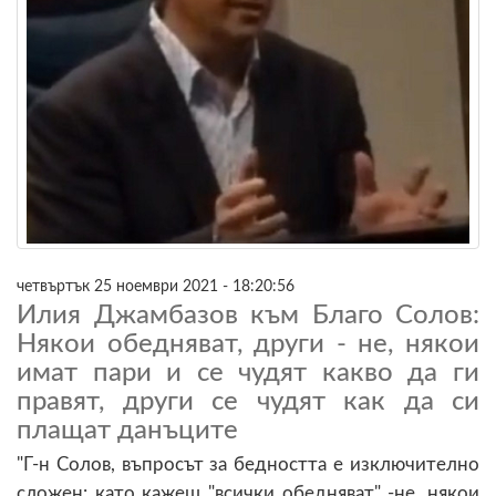
четвъртък 25 ноември 2021 - 18:20:56
Илия Джамбазов към Благо Солов:
Някои обедняват, други - не, някои
имат пари и се чудят какво да ги
правят, други се чудят как да си
плащат данъците
"Г-н Солов, въпросът за бедността е изключително
сложен: като кажеш "всички обедняват" -не, някои