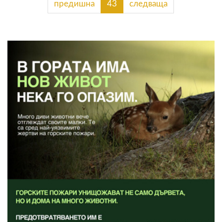
предишна
43
следваща