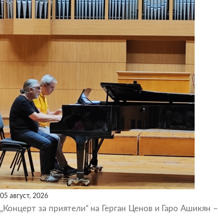
05 август, 2026
„Концерт за приятели“ на Герган Ценов и Гаро Ашикян –