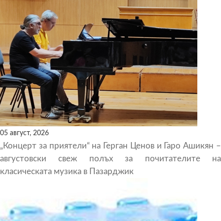
05 август, 2026
„Концерт за приятели“ на Герган Ценов и Гаро Ашикян –
августовски свеж полъх за почитателите на
класическата музика в Пазарджик