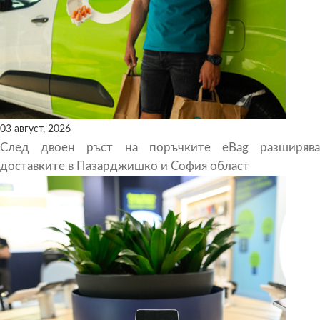
03 август, 2026
След двоен ръст на поръчките eBag разширява
доставките в Пазарджишко и София област