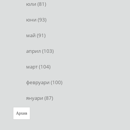
юли (81)
юни (93)
май (91)
април (103)
март (104)
февруари (100)
януари (87)
Архив