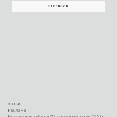
FACEBOOK
За нас
Реклама
Към стария сайт на ПА медия (до март 2021)