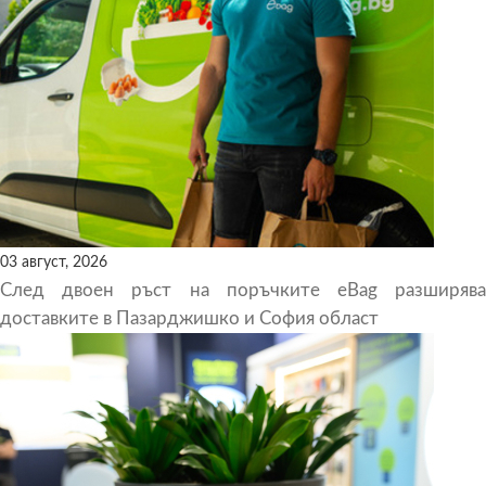
03 август, 2026
След двоен ръст на поръчките eBag разширява
доставките в Пазарджишко и София област