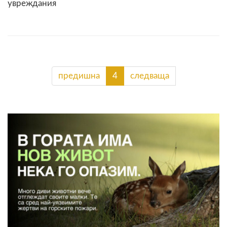
увреждания
предишна
4
следваща