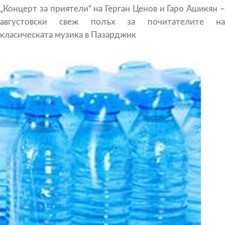
„Концерт за приятели“ на Герган Ценов и Гаро Ашикян –
августовски свеж полъх за почитателите на
класическата музика в Пазарджик