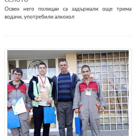
Освен него полицаи са задържали още трима
водачи, употребили алкохол