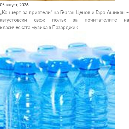
05 август, 2026
„Концерт за приятели“ на Герган Ценов и Гаро Ашикян –
августовски свеж полъх за почитателите на
класическата музика в Пазарджик