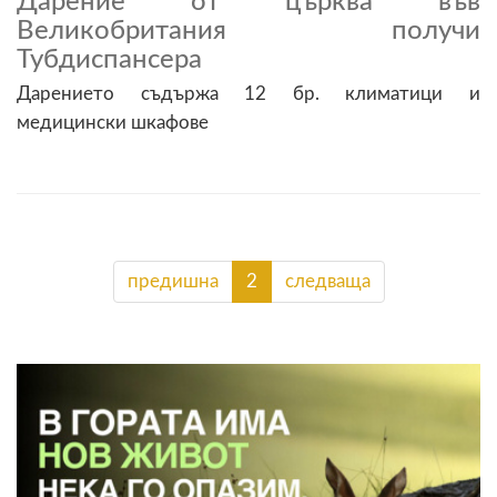
Дарение от църква във
Великобритания получи
Тубдиспансера
Дарението съдържа 12 бр. климатици и
медицински шкафове
предишна
2
следваща