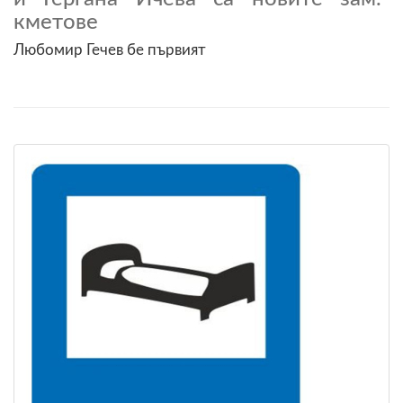
кметове
Любомир Гечев бе първият