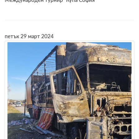
Международен турнир "Купа София"
петък 29 март 2024