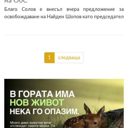
на ОбС
Благо Солов е внесъл вчера предложение за
освобождаване на Найден Шопов като председател
1
следваща