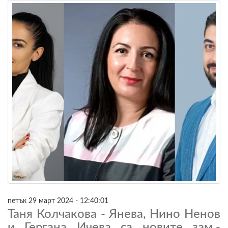
петък 29 март 2024 - 12:40:01
Таня Колчакова - Янева, Нино Ненов
и Гергана Ичева са новите зам.-