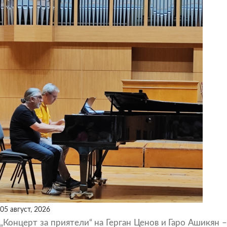
05 август, 2026
„Концерт за приятели“ на Герган Ценов и Гаро Ашикян –