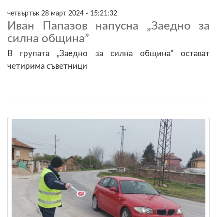
четвъртък 28 март 2024 - 15:21:32
Иван Папазов напусна „Заедно за
силна община”
В групата „Заедно за силна община” остават
четирима съветници